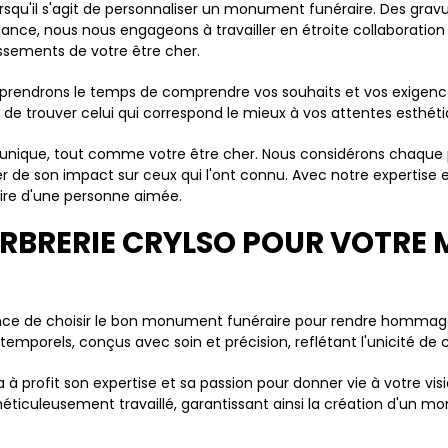
qu'il s'agit de personnaliser un monument funéraire. Des gravur
ance, nous nous engageons à travailler en étroite collaboratio
issements de votre être cher.
s prendrons le temps de comprendre vos souhaits et vos exigenc
de trouver celui qui correspond le mieux à vos attentes esthét
nique, tout comme votre être cher. Nous considérons chaque
 de son impact sur ceux qui l'ont connu. Avec notre expertise
ire d'une personne aimée.
ARBRERIE CRYLSO POUR VOTRE
nce de choisir le bon monument funéraire pour rendre hommage
porels, conçus avec soin et précision, reflétant l'unicité de c
à profit son expertise et sa passion pour donner vie à votre vis
 méticuleusement travaillé, garantissant ainsi la création d'un 