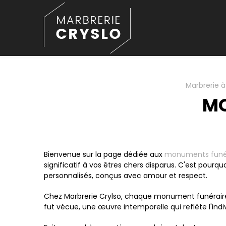
Panneau de gestion des cookies
Marbrerie à 
MO
Bienvenue sur la page dédiée aux
monuments funé
significatif à vos êtres chers disparus. C'est pour
personnalisés, conçus avec amour et respect.
Chez Marbrerie Crylso, chaque monument funéraire 
fut vécue, une œuvre intemporelle qui reflète l'ind