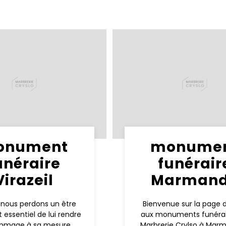
onument
monume
unéraire
funérair
Virazeil
Marman
 nous perdons un être
Bienvenue sur la page 
st essentiel de lui rendre
aux monuments funérai
mmage à sa mesure,
Marbrerie Crylso à Mar