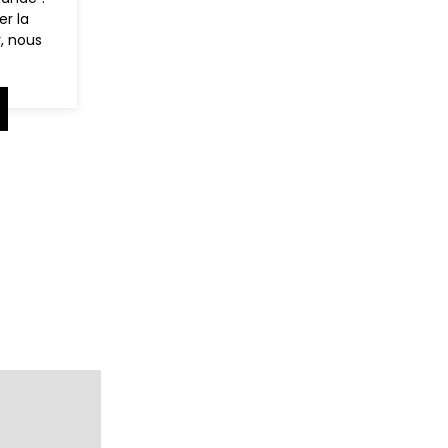
er la
, nous