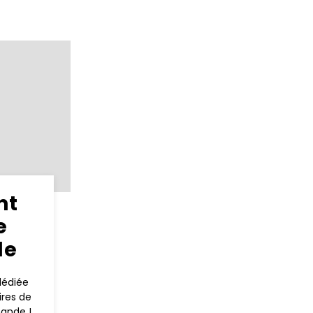
nt
e
de
dédiée
res de
mande !