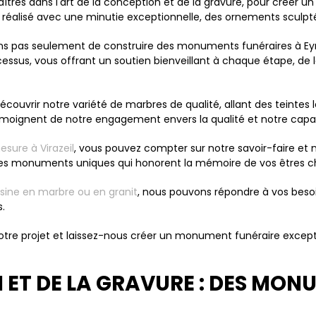
aîtres dans l'art de la conception et de la gravure, pour créer 
réalisé avec une minutie exceptionnelle, des ornements sculpté
ns pas seulement de construire des monuments funéraires à Eym
ssus, vous offrant un soutien bienveillant à chaque étape, de 
écouvrir notre variété de marbres de qualité, allant des teintes 
moignent de notre engagement envers la qualité et notre capac
sure à Virazeil
, vous pouvez compter sur notre savoir-faire et 
 des monuments uniques qui honorent la mémoire de vos êtres c
uisine en marbre ou en granit
, nous pouvons répondre à vos besoi
.
otre projet et laissez-nous créer un monument funéraire except
N ET DE LA GRAVURE : DES MON