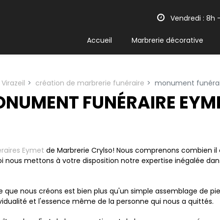
Vendredi : 8h -
Accueil
Marbrerie décorative
Virazeil
création de marbrerie funéraire
monument funérai
NUMENT FUNÉRAIRE EYM
raires Eymet
de Marbrerie Crylso! Nous comprenons combien il
quoi nous mettons à votre disposition notre expertise inégalée 
que nous créons est bien plus qu'un simple assemblage de pierr
ividualité et l'essence même de la personne qui nous a quittés.