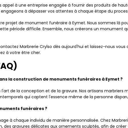
es appel à une entreprise engagée à fournir des produits de haut
ous engageons à dépasser vos attentes à chaque étape du proces
otre projet de monument funéraire à Eymet. Nous sommes là pour 
tte période difficile. Ensemble, nous créerons un monument qui
é. Contactez Marbrerie Crylso dès aujourd'hui et laissez-nous vou
z à votre être cher.
FAQ)
o dans la construction de monuments funéraires à Eymet ?
 l'art de la conception et de la gravure. Nos artisans marbriers m
ntemporels qui captent l'essence même de la personne dispar
onuments funéraires ?
ge à chaque individu de manière personnalisée. Chez Marbrerie
, des gravures délicates aux ornements sculptés, afin de créer