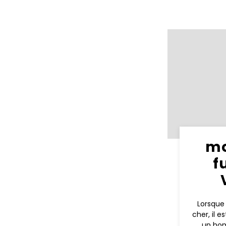
m
f
Lorsque
cher, il e
un ho