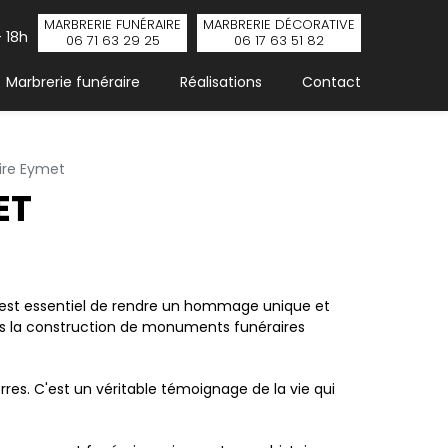
MARBRERIE
FUNÉRAIRE
MARBRERIE
DÉCORATIVE
 18h
06 71 63 29 25
06 17 63 51 82
Marbrerie funéraire
Réalisations
Contact
re Eymet
ET
 est essentiel de rendre un hommage unique et
dans la construction de monuments funéraires
es. C'est un véritable témoignage de la vie qui