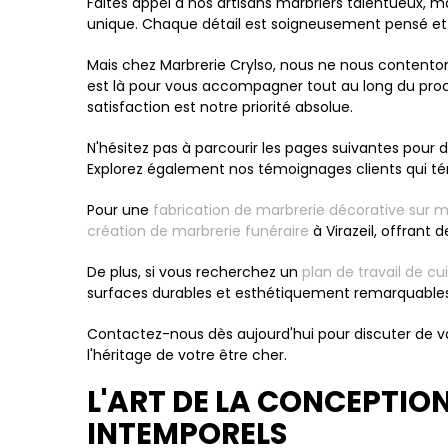
Faites appel à nos artisans marbriers talentueux, m
unique. Chaque détail est soigneusement pensé et 
Mais chez Marbrerie Crylso, nous ne nous contento
est là pour vous accompagner tout au long du proce
satisfaction est notre priorité absolue.
N'hésitez pas à parcourir les pages suivantes pour d
Explorez également nos témoignages clients qui té
Pour une
fabrication de marbrerie décorative sur me
création de marbrerie funéraire
à Virazeil, offrant
De plus, si vous recherchez un
plan de travail de c
surfaces durables et esthétiquement remarquables
Contactez-nous dès aujourd'hui pour discuter de v
l'héritage de votre être cher.
L'ART DE LA CONCEPTIO
INTEMPORELS