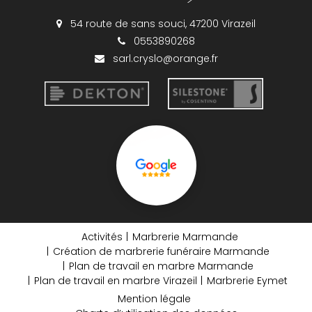
54 route de sans souci, 47200 Virazeil
0553890268
sarl.cryslo@orange.fr
Activités
Marbrerie Marmande
Création de marbrerie funéraire Marmande
Plan de travail en marbre Marmande
Plan de travail en marbre Virazeil
Marbrerie Eymet
Mention légale