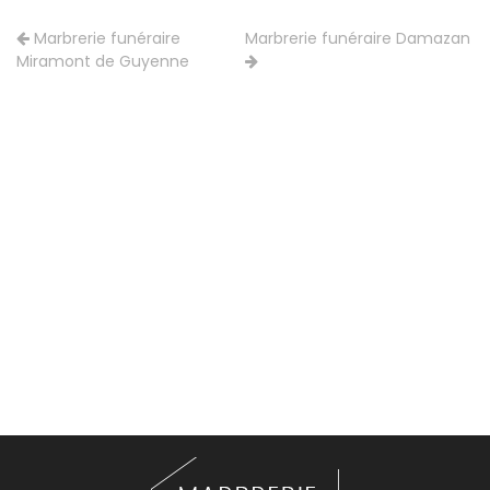
Marbrerie funéraire
Marbrerie funéraire Damazan
Miramont de Guyenne